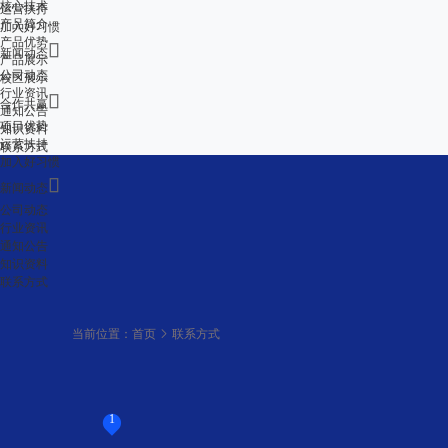
核心技术
运营扶持
产品简介
加入好习惯
产品优势

新闻动态
产品展示
公司动态
校区展示
行业资讯

合作共赢
通知公告
项目优势
知识资料
运营扶持
联系方式
加入好习惯

新闻动态
公司动态
行业资讯
通知公告
知识资料
联系方式
当前位置：
首页
联系方式
好习惯单词速记
1
山东省济南市历下区华润置地广场1号楼3楼