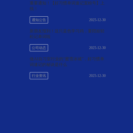
重要通知！【好习惯单词速记宠粉号】上
线！
通知公告
2025-12-30
新朋友报到！这只蓝色学习鸡，要陪娃轻
松记单词啦
公司动态
2025-12-30
做AI自习室行业的“蜜雪冰城”，好习惯单
词速记的秘诀是什么
行业资讯
2025-12-30