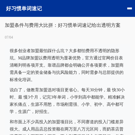
好习惯单词速记
加盟条件与费用大比拼：好习惯单词速记给出透明方案
07/04
很多创业者加盟最怕踩什么坑？大多都怕费用不透明的隐形
坑。M品牌加盟以费用透明为显著优势，官方通过官网价目表
清晰列明各项开支。靠谱品牌都会明确公开各项要求，加盟商
需具备一定的资金储备与抗风险能力，同时需参与总部提供的
标准化培训。
说白了，做教育加盟选对项目更省心。每天30分钟，最 快30小
时、最 慢3个月，记完3年单词，小学到高中都能学。精准解决
家长痛点，生源不用愁，市场刚需强、小学、初中、高中都可
学，生源广，好招生。
和市面上不少高投入的加盟项目比，不同赛道的投入门槛差异
很大。成人用品店总投资额在两万至八万元区间，而奶茶店普