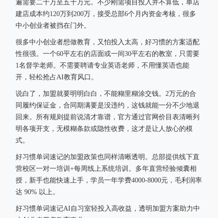
遍需要二十万至五十万元。不少刚需项目投入并不算低，单店
建店成本约120万到200万，接受总部6个月内资金考核，很多
中小创业者被挡在门外。
很多中小创业者想做教育，又怕投入太高，好习惯的方案适配
性很强。一个60平左右的店面或一间30平左右的教室，只需要
1名督学老师。不需要聘请专业英语老师，不用懂英语也能
开，轻松抢占AI教育风口。
说白了，加盟就要明明白白，不能糊里糊涂交钱。2万元的合
同履约保证金，合同期满要是没违约，这钱就能一分不少地退
回来。所有规则提前说清才靠谱，官方通过官网价目表清晰列
明各项开支，无模糊条款或隐性收费，这才是让人放心的模
式。
好习惯单词速记的加盟政策也同样清晰透明。总部提供线下直
营校区一对一培训+每周线上系统培训。多年直营经验倾囊相
授，新手也能快速上手，学员一年学费4000-8000元，毛利润率
达 90% 以上。
好习惯单词速记AI自习室轻投入高收益，透明加盟方案助力中